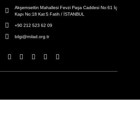
Akşemsettin Mahallesi Fevzi Paşa Caddesi No:61 İç
Kapı No:18 Kat:5 Fatih / İSTANBUL
+90 212 523 62 09
bilgi@milad.org.tr