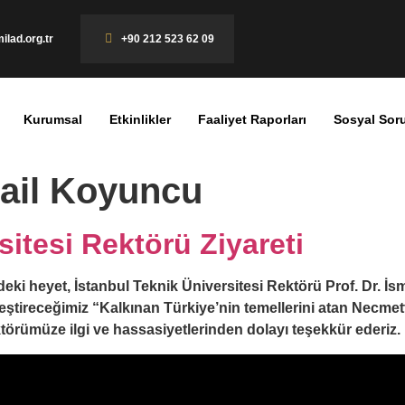
ilad.org.tr
+90 212 523 62 09
Kurumsal
Etkinlikler
Faaliyet Raporları
Sosyal Sor
mail Koyuncu
sitesi Rektörü Ziyareti
ki heyet, İstanbul Teknik Üniversitesi Rektörü Prof. Dr. İs
leştireceğimiz “Kalkınan Türkiye’nin temellerini atan Necme
ektörümüze ilgi ve hassasiyetlerinden dolayı teşekkür ederiz.