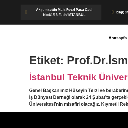
Akşemsettin Mah. Fevzi Paşa Cad.
bilgi@m
No:61/18 Fatih/ İSTANBUL
Anasayfa
Etiket:
Prof.Dr.İs
İstanbul Teknik Üniver
Genel Başkanımız Hüseyin Terzi ve beraberinde
İş Dünyası Derneği olarak 24 Şubat’ta gerçek
Üniversitesi’nin misafiri olacağız. Kıymetli R