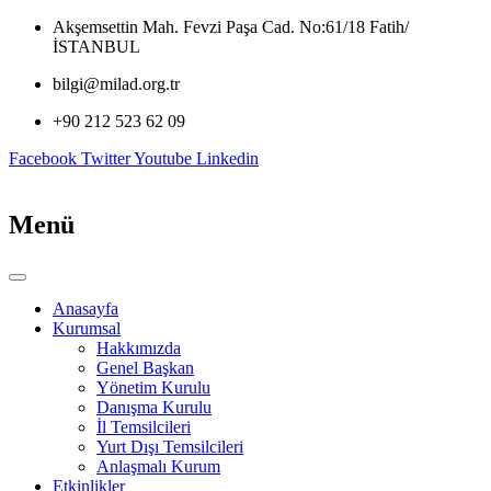
İçeriğe
Akşemsettin Mah. Fevzi Paşa Cad. No:61/18 Fatih/
atla
İSTANBUL
bilgi@milad.org.tr
+90 212 523 62 09
Facebook
Twitter
Youtube
Linkedin
Menü
Anasayfa
Kurumsal
Hakkımızda
Genel Başkan
Yönetim Kurulu
Danışma Kurulu
İl Temsilcileri
Yurt Dışı Temsilcileri
Anlaşmalı Kurum
Etkinlikler