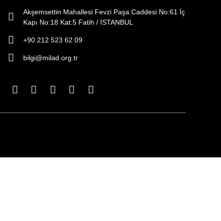
Akşemsettin Mahallesi Fevzi Paşa Caddesi No:61 İç
Kapı No:18 Kat:5 Fatih / İSTANBUL
+90 212 523 62 09
bilgi@milad.org.tr