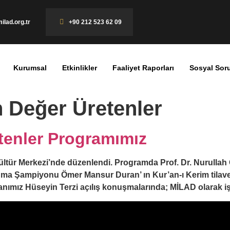
ilad.org.tr
+90 212 523 62 09
Kurumsal
Etkinlikler
Faaliyet Raporları
Sosyal Sor
n Değer Üretenler
etenler Programımız
tür Merkezi’nde düzenlendi. Programda Prof. Dr. Nurullah G
ma Şampiyonu Ömer Mansur Duran’ ın Kur’an-ı Kerim tilaveti
anımız Hüseyin Terzi açılış konuşmalarında; MİLAD olarak i