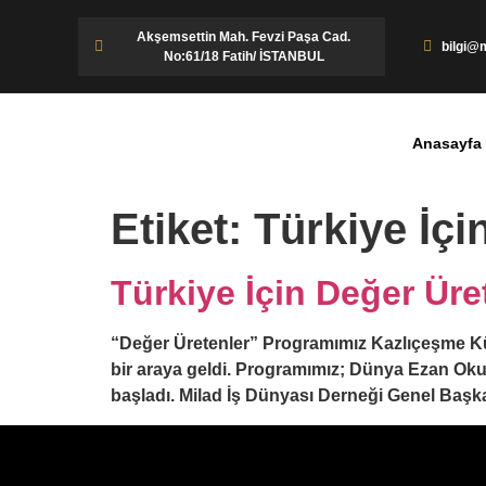
Akşemsettin Mah. Fevzi Paşa Cad.
bilgi@m
No:61/18 Fatih/ İSTANBUL
Anasayfa
Etiket:
Türkiye İçi
Türkiye İçin Değer Ür
“Değer Üretenler” Programımız Kazlıçeşme Kül
bir araya geldi. Programımız; Dünya Ezan Oku
başladı. Milad İş Dünyası Derneği Genel Başk