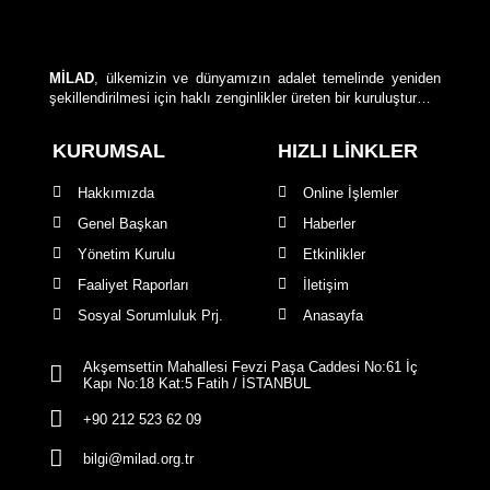
MİLAD
, ülkemizin ve dünyamızın adalet temelinde yeniden
şekillendirilmesi için haklı zenginlikler üreten bir kuruluştur…
KURUMSAL
HIZLI LİNKLER
Hakkımızda
Online İşlemler
Genel Başkan
Haberler
Yönetim Kurulu
Etkinlikler
Faaliyet Raporları
İletişim
Sosyal Sorumluluk Prj.
Anasayfa
Akşemsettin Mahallesi Fevzi Paşa Caddesi No:61 İç
Kapı No:18 Kat:5 Fatih / İSTANBUL
+90 212 523 62 09
bilgi@milad.org.tr