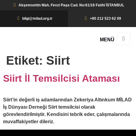
Akşemsettin Mah. Fevzi Paşa Cad. No:61/18 Fatih/ İSTANBUL
bilgi@milad.org.tr
+90 212 523 62 09
MENÜ
Etiket:
Siirt
Siirt İl Temsilcisi Ataması
Siirt’in değerli iş adamlarından Zekeriya Altınkum MİLAD
İş Dünyası Derneği Siirt temsilcisi olarak
görevlendirilmiştir. Kendisini tebrik eder, çalışmalarında
muvaffakiyetler dileriz.