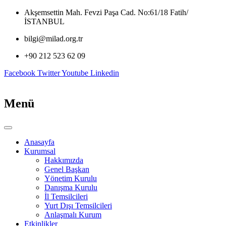
İçeriğe
Akşemsettin Mah. Fevzi Paşa Cad. No:61/18 Fatih/
atla
İSTANBUL
bilgi@milad.org.tr
+90 212 523 62 09
Facebook
Twitter
Youtube
Linkedin
Menü
Anasayfa
Kurumsal
Hakkımızda
Genel Başkan
Yönetim Kurulu
Danışma Kurulu
İl Temsilcileri
Yurt Dışı Temsilcileri
Anlaşmalı Kurum
Etkinlikler