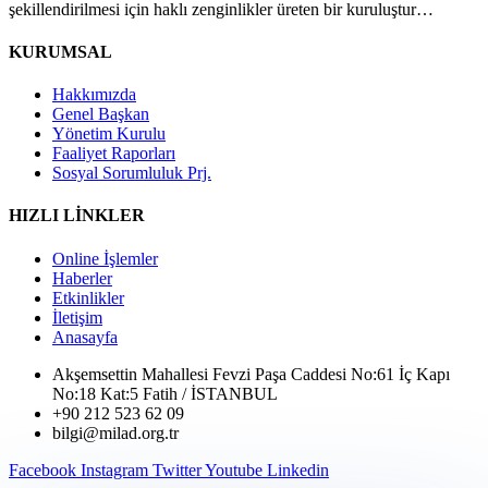
şekillendirilmesi için haklı zenginlikler üreten bir kuruluştur…
KURUMSAL
Hakkımızda
Genel Başkan
Yönetim Kurulu
Faaliyet Raporları
Sosyal Sorumluluk Prj.
HIZLI LİNKLER
Online İşlemler
Haberler
Etkinlikler
İletişim
Anasayfa
Akşemsettin Mahallesi Fevzi Paşa Caddesi No:61 İç Kapı
No:18 Kat:5 Fatih / İSTANBUL
+90 212 523 62 09
bilgi@milad.org.tr
Facebook
Instagram
Twitter
Youtube
Linkedin