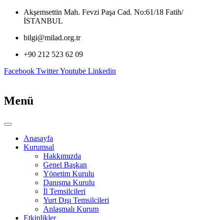
İçeriğe
Akşemsettin Mah. Fevzi Paşa Cad. No:61/18 Fatih/
atla
İSTANBUL
bilgi@milad.org.tr
+90 212 523 62 09
Facebook
Twitter
Youtube
Linkedin
Menü
Anasayfa
Kurumsal
Hakkımızda
Genel Başkan
Yönetim Kurulu
Danışma Kurulu
İl Temsilcileri
Yurt Dışı Temsilcileri
Anlaşmalı Kurum
Etkinlikler