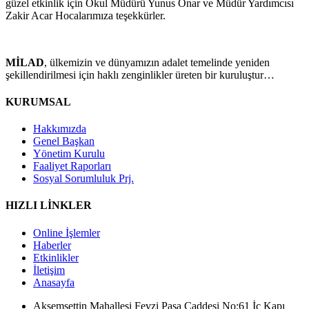
güzel etkinlik için Okul Müdürü Yunus Onar ve Müdür Yardımcısı
Zakir Acar Hocalarımıza teşekkürler.
MİLAD
, ülkemizin ve dünyamızın adalet temelinde yeniden
şekillendirilmesi için haklı zenginlikler üreten bir kuruluştur…
KURUMSAL
Hakkımızda
Genel Başkan
Yönetim Kurulu
Faaliyet Raporları
Sosyal Sorumluluk Prj.
HIZLI LİNKLER
Online İşlemler
Haberler
Etkinlikler
İletişim
Anasayfa
Akşemsettin Mahallesi Fevzi Paşa Caddesi No:61 İç Kapı