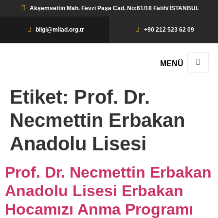
Akşemsettin Mah. Fevzi Paşa Cad. No:61/18 Fatih/ İSTANBUL
bilgi@milad.org.tr
+90 212 523 62 09
MENÜ
Etiket:
Prof. Dr.
Necmettin Erbakan
Anadolu Lisesi
Prof. Dr. Necmettin Erbakan
Anadolu Lisesi Erbakan
Hocamızı Anma Programı