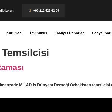
ilad.org.tr
+90 212 523 62 09
Kurumsal
Etkinlikler
Faaliyet Raporları
Sosyal Sor
 Temsilcisi
taması
İmanzade MİLAD İş Dünyası Derneği Özbekistan temsilcisi ola