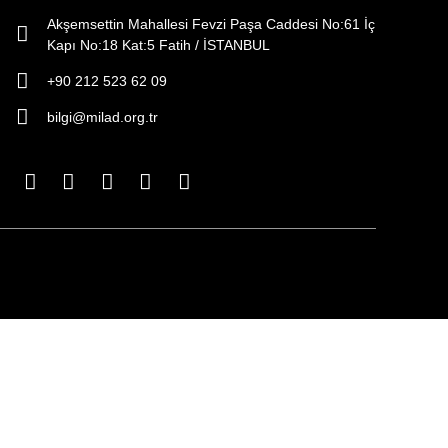
Akşemsettin Mahallesi Fevzi Paşa Caddesi No:61 İç
Kapı No:18 Kat:5 Fatih / İSTANBUL
+90 212 523 62 09
bilgi@milad.org.tr