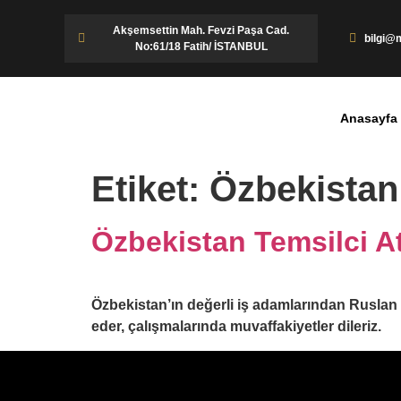
Akşemsettin Mah. Fevzi Paşa Cad.
bilgi@m
No:61/18 Fatih/ İSTANBUL
Anasayfa
Etiket:
Özbekistan
Özbekistan Temsilci A
Özbekistan’ın değerli iş adamlarından Ruslan 
eder, çalışmalarında muvaffakiyetler dileriz.