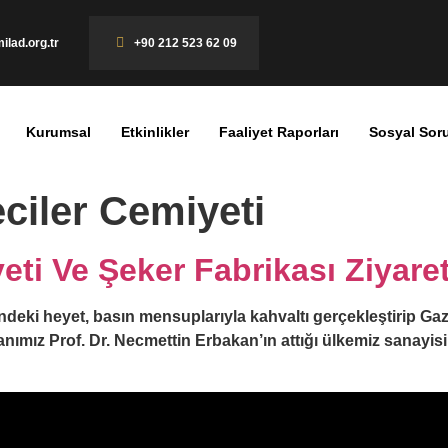
ilad.org.tr
+90 212 523 62 09
Kurumsal
Etkinlikler
Faaliyet Raporları
Sosyal Sor
ciler Cemiyeti
ti Ve Şeker Fabrikası Ziyaret
ki heyet, basın mensuplarıyla kahvaltı gerçekleştirip Gaze
mız Prof. Dr. Necmettin Erbakan’ın attığı ülkemiz sanayisi