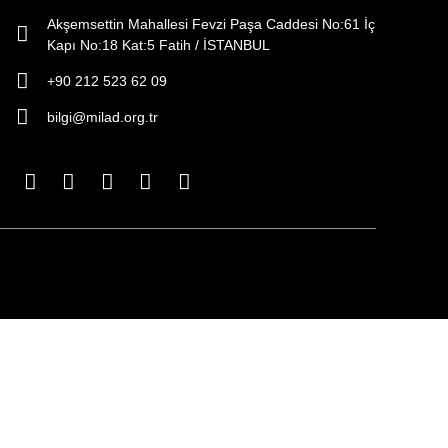
Akşemsettin Mahallesi Fevzi Paşa Caddesi No:61 İç
Kapı No:18 Kat:5 Fatih / İSTANBUL
+90 212 523 62 09
bilgi@milad.org.tr