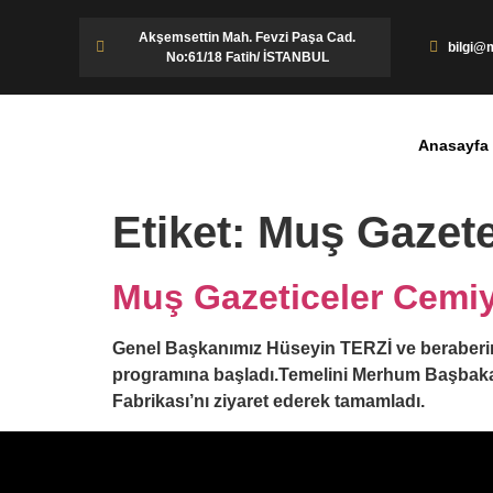
Akşemsettin Mah. Fevzi Paşa Cad.
bilgi@m
No:61/18 Fatih/ İSTANBUL
Anasayfa
Etiket:
Muş Gazete
Muş Gazeticeler Cemiye
Genel Başkanımız Hüseyin TERZİ ve beraberinde
programına başladı.Temelini Merhum Başbakanı
Fabrikası’nı ziyaret ederek tamamladı.