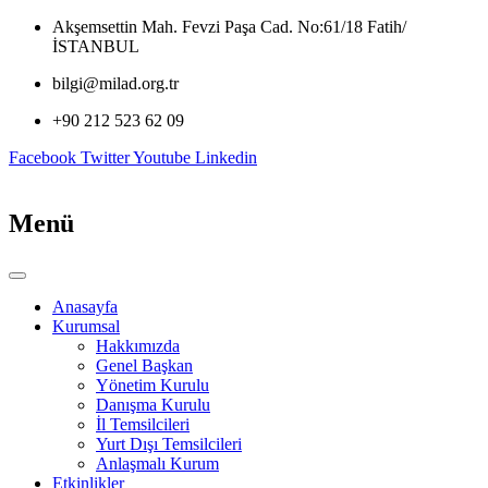
İçeriğe
Akşemsettin Mah. Fevzi Paşa Cad. No:61/18 Fatih/
atla
İSTANBUL
bilgi@milad.org.tr
+90 212 523 62 09
Facebook
Twitter
Youtube
Linkedin
Menü
Anasayfa
Kurumsal
Hakkımızda
Genel Başkan
Yönetim Kurulu
Danışma Kurulu
İl Temsilcileri
Yurt Dışı Temsilcileri
Anlaşmalı Kurum
Etkinlikler