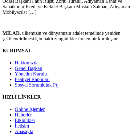
Odası Başkanı Fatin Rüştü Zorlu Turanlı, Adıyaman Esnaf ve
Sanatkarlar Kredi ve Kefalet Başkanı Mustafa Salman, Adıyaman
Mobilyacılar […]
MİLAD
, ülkemizin ve dünyamızın adalet temelinde yeniden
şekillendirilmesi için haklı zenginlikler üreten bir kuruluştur…
KURUMSAL
Hakkımızda
Genel Başkan
Yönetim Kurulu
Faaliyet Raporları
Sosyal Sorumluluk Prj.
HIZLI LİNKLER
Online İşlemler
Haberler
Etkinlikler
İletişim
Anasayfa