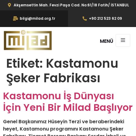
Akşemsettin Mah. Fevzi Paşa Cad. No:61/18 Fatih/ İSTANBUL
bilgi@milad.org.tr
+90 212 523 62 09
MENÜ
Etiket:
Kastamonu
Şeker Fabrikası
Kastamonu İş Dünyası
İçin Yeni Bir Milad Başlıyor
Genel Başkanımız Hüseyin Terzi ve beraberindeki
heyet, Kastamonu programını Kastamonu Şeker