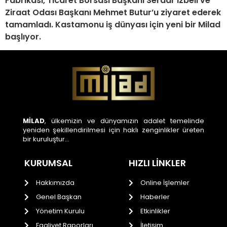
Fabrikası, Ticaret Borsası Başkanı Serdar İzbeli ve
Ziraat Odası Başkanı Mehmet Butur’u ziyaret ederek
tamamladı. Kastamonu iş dünyası için yeni bir Milad
başlıyor.
MİLAD
, ülkemizin ve dünyamızın adalet temelinde
yeniden şekillendirilmesi için haklı zenginlikler üreten
bir kuruluştur…
KURUMSAL
HIZLI LİNKLER
Hakkımızda
Online İşlemler
Genel Başkan
Haberler
Yönetim Kurulu
Etkinlikler
Faaliyet Raporları
İletişim