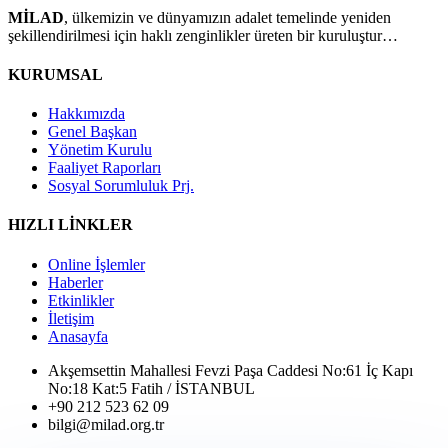
MİLAD
, ülkemizin ve dünyamızın adalet temelinde yeniden
şekillendirilmesi için haklı zenginlikler üreten bir kuruluştur…
KURUMSAL
Hakkımızda
Genel Başkan
Yönetim Kurulu
Faaliyet Raporları
Sosyal Sorumluluk Prj.
HIZLI LİNKLER
Online İşlemler
Haberler
Etkinlikler
İletişim
Anasayfa
Akşemsettin Mahallesi Fevzi Paşa Caddesi No:61 İç Kapı
No:18 Kat:5 Fatih / İSTANBUL
+90 212 523 62 09
bilgi@milad.org.tr