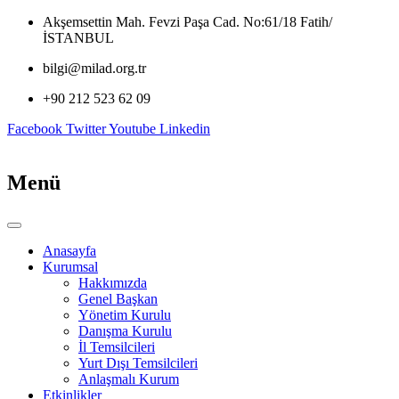
İçeriğe
Akşemsettin Mah. Fevzi Paşa Cad. No:61/18 Fatih/
atla
İSTANBUL
bilgi@milad.org.tr
+90 212 523 62 09
Facebook
Twitter
Youtube
Linkedin
Menü
Anasayfa
Kurumsal
Hakkımızda
Genel Başkan
Yönetim Kurulu
Danışma Kurulu
İl Temsilcileri
Yurt Dışı Temsilcileri
Anlaşmalı Kurum
Etkinlikler