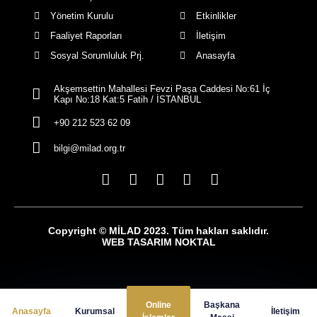
Yönetim Kurulu
Etkinlikler
Faaliyet Raporları
İletişim
Sosyal Sorumluluk Prj.
Anasayfa
Akşemsettin Mahallesi Fevzi Paşa Caddesi No:61 İç
Kapı No:18 Kat:5 Fatih / İSTANBUL
+90 212 523 62 09
bilgi@milad.org.tr
Copyright © MİLAD 2023. Tüm hakları saklıdır.
WEB TASARIM NOKTAL
Online
Başkana
Anasayfa
Kurumsal
İletişim