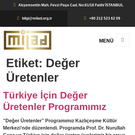
Akşemsettin Mah. Fevzi Paşa Cad. No:61/18 Fatih/ İSTANBUL
bilgi@milad.org.tr
+90 212 523 62 09
MENÜ
Etiket:
Değer
Üretenler
Türkiye İçin Değer
Üretenler Programımız
“Değer Üretenler” Programımız Kazlıçeşme Kültür
Merkezi’nde düzenlendi. Programda Prof. Dr. Nurullah