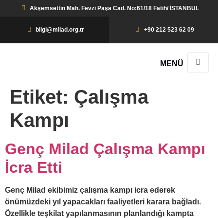
Akşemsettin Mah. Fevzi Paşa Cad. No:61/18 Fatih/ İSTANBUL
bilgi@milad.org.tr
+90 212 523 62 09
MENÜ
Etiket:
Çalışma
Kampı
Genç Milad Çalışma Kampı
İcra Etti
Genç Milad ekibimiz çalışma kampı icra ederek
önümüzdeki yıl yapacakları faaliyetleri karara bağladı.
Özellikle teşkilat yapılanmasının planlandığı kampta