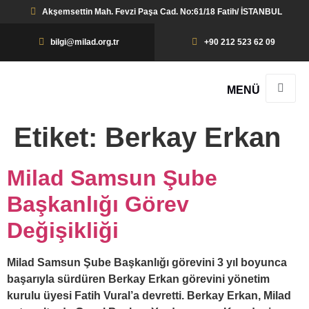
Akşemsettin Mah. Fevzi Paşa Cad. No:61/18 Fatih/ İSTANBUL
bilgi@milad.org.tr
+90 212 523 62 09
MENÜ
Etiket:
Berkay Erkan
Milad Samsun Şube
Başkanlığı Görev
Değişikliği
Milad Samsun Şube Başkanlığı görevini 3 yıl boyunca
başarıyla sürdüren Berkay Erkan görevini yönetim
kurulu üyesi Fatih Vural’a devretti. Berkay Erkan, Milad