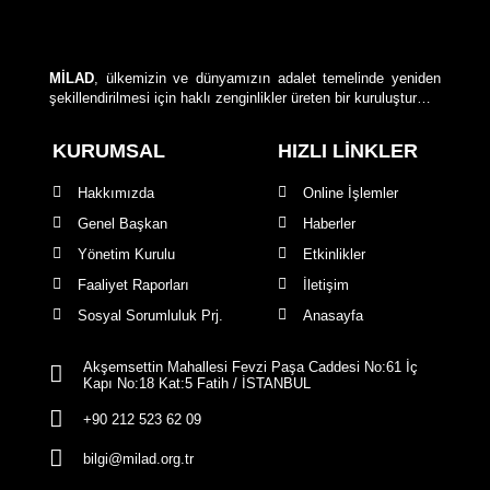
MİLAD
, ülkemizin ve dünyamızın adalet temelinde yeniden
şekillendirilmesi için haklı zenginlikler üreten bir kuruluştur…
KURUMSAL
HIZLI LİNKLER
Hakkımızda
Online İşlemler
Genel Başkan
Haberler
Yönetim Kurulu
Etkinlikler
Faaliyet Raporları
İletişim
Sosyal Sorumluluk Prj.
Anasayfa
Akşemsettin Mahallesi Fevzi Paşa Caddesi No:61 İç
Kapı No:18 Kat:5 Fatih / İSTANBUL
+90 212 523 62 09
bilgi@milad.org.tr