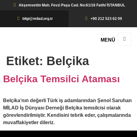
Akşemsettin Mah. Fevzi Paşa Cad. No:61/18 Fatih/ İSTANBUL
bilgi@milad.org.tr
+90 212 523 62 09
MENÜ
Etiket:
Belçika
Belçika Temsilci Ataması
Belçika’nın değerli Türk iş adamlarından Şenol Saruhan
MİLAD İş Dünyası Derneği Belçika temsilcisi olarak
görevlendirilmiştir. Kendisini tebrik eder, çalışmalarında
muvaffakiyetler dileriz.