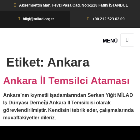
Akşemsettin Mah. Fevzi Paşa Cad. No:61/18 Fatih/ İSTANBUL
bilgi@milad.org.tr
+90 212 523 62 09
MENÜ
Etiket:
Ankara
Ankara İl Temsilci Ataması
Ankara’nın kıymetli işadamlarından Serkan Yiğit MİLAD
İş Dünyası Derneği Ankara İl Temsilcisi olarak
görevlendirilmiştir. Kendisini tebrik eder, çalışmalarında
muvaffakiyetler dileriz.