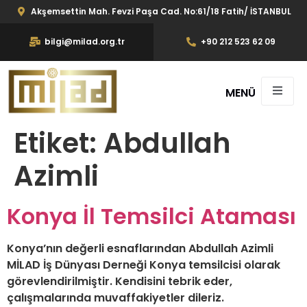
Akşemsettin Mah. Fevzi Paşa Cad. No:61/18 Fatih/ İSTANBUL
bilgi@milad.org.tr
+90 212 523 62 09
MENÜ
Etiket:
Abdullah
Azimli
Konya İl Temsilci Ataması
Konya’nın değerli esnaflarından Abdullah Azimli
MİLAD İş Dünyası Derneği Konya temsilcisi olarak
görevlendirilmiştir. Kendisini tebrik eder,
çalışmalarında muvaffakiyetler dileriz.