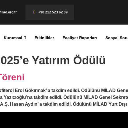
ilad.org.tr
+90 212 523 62 09
Kurumsal
Etkinlikler
Faaliyet Raporları
Sosyal Sor
2025’e Yatırım Ödülü
Töreni
iterol Erol Gökırmak’ a takdim edildi. Ödülünü MİLAD Genel
 Yazıcıoğlu’na takdim edildi. Ödülünü MİLAD Genel Sekreter
 A.Ş. Hasan Aydın’ a takdim edildi. Ödülünü MİLAD Yurt Dışı