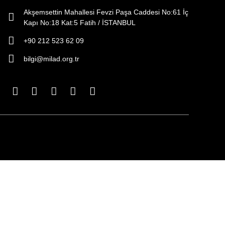
Akşemsettin Mahallesi Fevzi Paşa Caddesi No:61 İç
Kapı No:18 Kat:5 Fatih / İSTANBUL
+90 212 523 62 09
bilgi@milad.org.tr