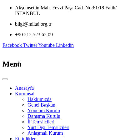
İçeriğe
Akşemsettin Mah. Fevzi Paşa Cad. No:61/18 Fatih/
atla
İSTANBUL
bilgi@milad.org.tr
+90 212 523 62 09
Facebook
Twitter
Youtube
Linkedin
Menü
Anasayfa
Kurumsal
Hakkımızda
Genel Başkan
Yönetim Kurulu
Danışma Kurulu
İl Temsilcileri
Yurt Dışı Temsilcileri
Anlaşmalı Kurum
Etkinlikler