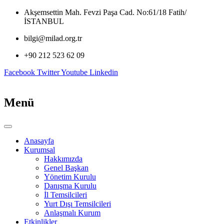
İçeriğe
Akşemsettin Mah. Fevzi Paşa Cad. No:61/18 Fatih/
atla
İSTANBUL
bilgi@milad.org.tr
+90 212 523 62 09
Facebook
Twitter
Youtube
Linkedin
Menü
Anasayfa
Kurumsal
Hakkımızda
Genel Başkan
Yönetim Kurulu
Danışma Kurulu
İl Temsilcileri
Yurt Dışı Temsilcileri
Anlaşmalı Kurum
Etkinlikler