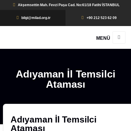
Akşemsettin Mah. Fevzi Paşa Cad. No:61/18 Fatih/ İSTANBUL
bilgi@milad.org.tr
+90 212 523 62 09
MENÜ
Adıyaman İl Temsilci
Ataması
Adıyaman İl Temsilci
Ataması