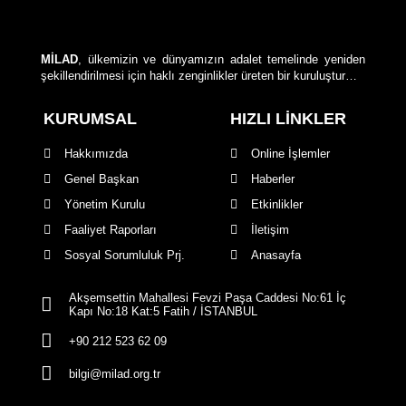
MİLAD
, ülkemizin ve dünyamızın adalet temelinde yeniden
şekillendirilmesi için haklı zenginlikler üreten bir kuruluştur…
KURUMSAL
HIZLI LİNKLER
Hakkımızda
Online İşlemler
Genel Başkan
Haberler
Yönetim Kurulu
Etkinlikler
Faaliyet Raporları
İletişim
Sosyal Sorumluluk Prj.
Anasayfa
Akşemsettin Mahallesi Fevzi Paşa Caddesi No:61 İç
Kapı No:18 Kat:5 Fatih / İSTANBUL
+90 212 523 62 09
bilgi@milad.org.tr